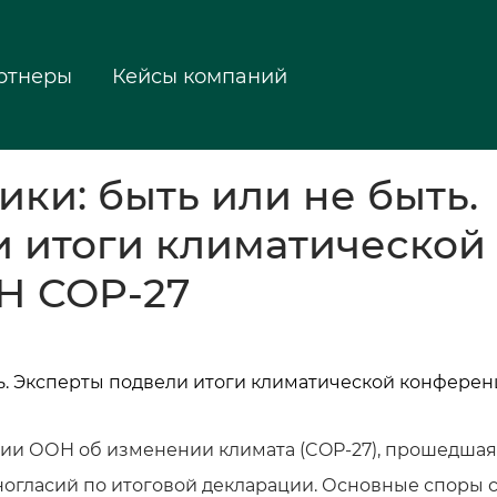
ртнеры
Кейсы компаний
ики: быть или не быть.
и итоги климатической
Н COP-27
и ООН об изменении климата (COP-27), прошедшая
зногласий по итоговой декларации. Основные споры 