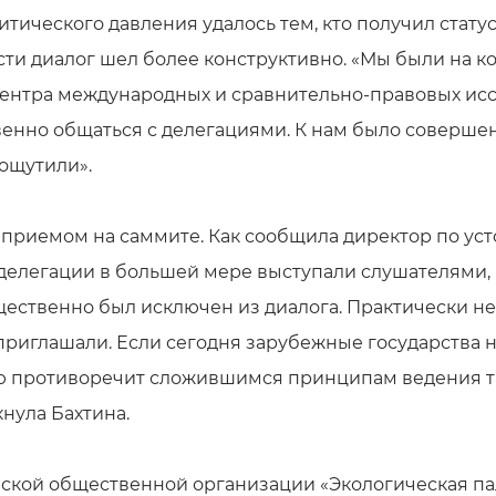
литического давления удалось тем, кто получил стат
ти диалог шел более конструктивно. «Мы были на 
 Центра международных и сравнительно-правовых и
овенно общаться с делегациями. К нам было соверше
ощутили».
м приемом на саммите. Как сообщила директор по у
 делегации в большей мере выступали слушателями
ественно был исключен из диалога. Практически не
с приглашали. Если сегодня зарубежные государства 
ямую противоречит сложившимся принципам ведения 
кнула Бахтина.
йской общественной организации «Экологическая па