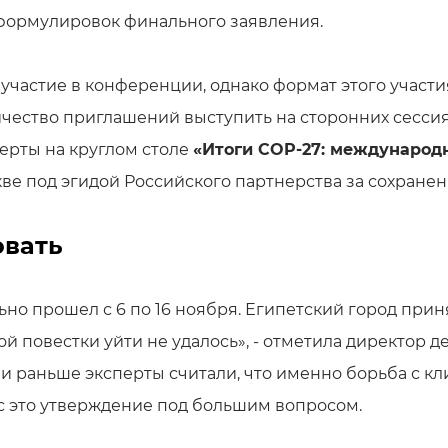
 формулировок финального заявления.
участие в конференции, однако формат этого участ
ичество приглашений выступить на сторонних сессиях
ерты на круглом столе
«Итоги COP-27: международ
кве под эгидой Российского партнерства за сохранен
овать
о прошел с 6 по 16 ноября. Египетский город приня
кой повестки уйти не удалось», - отметила директо
сли раньше эксперты считали, что именно борьба с
ас это утверждение под большим вопросом.