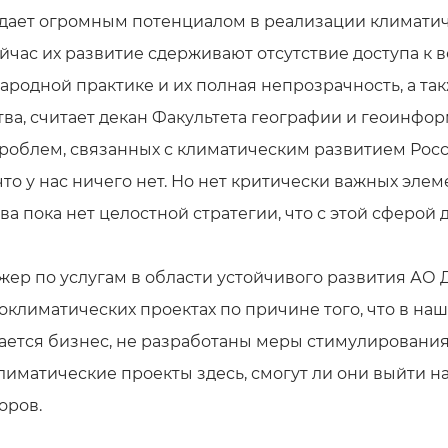
ает огромным потенциалом в реализации климатиче
ейчас их развитие сдерживают отсутствие доступа к
ародной практике и их полная непрозрачность, а та
тва, считает декан Факультета географии и геоинф
 проблем, связанных с климатическим развитием Росс
что у нас ничего нет. Но нет критически важных эле
ва пока нет целостной стратегии, что с этой сферой д
ер по услугам в области устойчивого развития АО 
соклиматических проектах по причине того, что в на
ется бизнес, не разработаны меры стимулирования.
иматические проекты здесь, смогут ли они выйти н
оров.