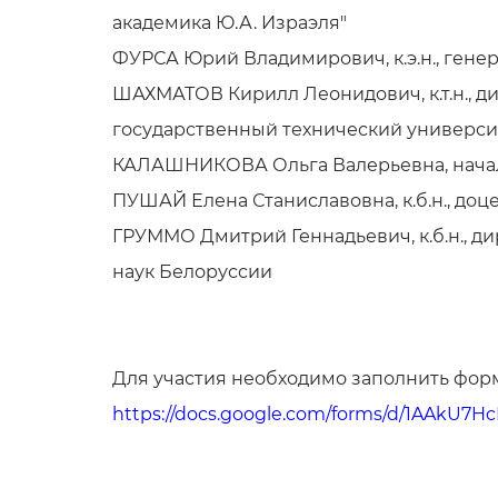
академика Ю.А. Израэля"
ФУРСА Юрий Владимирович, к.э.н., гене
ШАХМАТОВ Кирилл Леонидович, к.т.н., ди
государственный технический университ
КАЛАШНИКОВА Ольга Валерьевна, начал
ПУШАЙ Елена Станиславовна, к.б.н., доц
ГРУММО Дмитрий Геннадьевич, к.б.н., д
наук Белоруссии
Для участия необходимо заполнить форму
https://docs.google.com/forms/d/1AAkU7