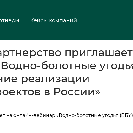
ртнеры
Кейсы компаний
артнерство приглашает
Водно-болотные угодья
ние реализации
оектов в России»