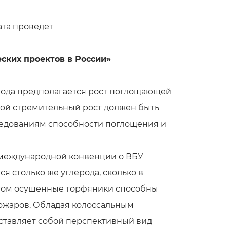
ата проведет
ских проектов в России»
года предполагаетcя рост поглощающей
акой стремительный рост должен быть
следованиям способности поглощения и
в международной конвенции о ВБУ
я столько же углерода, сколько в
и этом осушенные торфяники способны
пожаров. Обладая колоссальным
тавляет собой перспективный вид