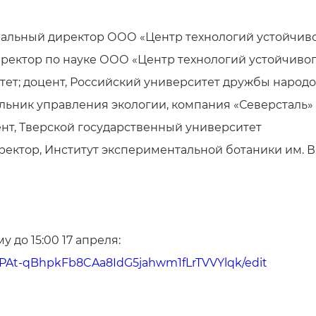
ральный директор ООО «Центр технологий устойчив
ректор по науке ООО «Центр технологий устойчивого
ет; доцент, Российский университет дружбы народ
ьник управления экологии, компания «Северсталь»
ент, Тверской государственный университет
иректор, Институт экспериментальной ботаники им. 
 до 15:00 17 апреля:
HcPAt-qBhpkFb8CAa8IdG5jahwm1fLrTVVYlqk/edit