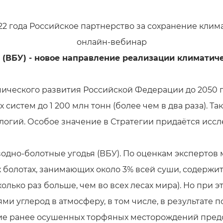
022 года Российское партнерство за сохранение клим
онлайн-вебинар
 (ВБУ) - новое направление реализации климатиче
мического развития Российской Федерации до 2050 
систем до 1 200 млн тонн (более чем в два раза). Т
ологий. Особое значение в Стратегии придаётся ис
водно-болотные угодья (ВБУ). По оценкам эксперто
х болотах, занимающих около 3% всей суши, содержитс
колько раз больше, чем во всех лесах мира). Но пр
и углерод в атмосферу, в том числе, в результате 
ие ранее осушенных торфяных месторождений предс