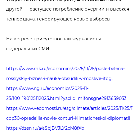
другой — растущее потребление энергии и высокая
теплоотдача, генерирующее новые выбросы.
На встрече присутствовали журналисты
федеральных СМИ:
https://www.mk.ru/economics/2025/11/25/posle-belena-
rossiyskiy-biznes-i-nauka-obsudili-v-moskve-itog...
https://www.ng.ru/economics/2025-11-
25/100_190125112025.html?ysclid=mifonsgne2913659053
https://www.vedomosti.ru/esg/climate/articles/2025/11/25/115
cop30-opredelila-novie-konturi-klimaticheskoi-diplomatii
https://dzen.ru/a/aSbjBVJLY2cM8fXb