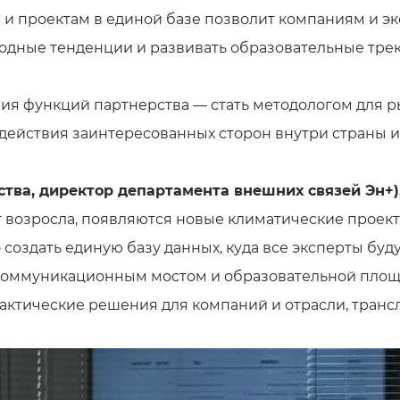
 и проектам в единой базе позволит компаниям и э
дные тенденции и развивать образовательные трек
ия функций партнерства — стать методологом для р
ействия заинтересованных сторон внутри страны 
ства, директор департамента внешних связей Эн+)
ет возросла, появляются новые климатические проект
 создать единую базу данных, куда все эксперты бу
 коммуникационным мостом и образовательной пло
актические решения для компаний и отрасли, трансл